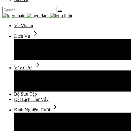
Search
for:
Về Vivian
Dịch Vụ
Thuê Váy Cưới
Thiết Kế Váy Cưới
May Đo Váy Cưới
Chụp Ảnh Cưới
Váy Cưới
Váy Cưới Đuôi Cá
Váy Cưới Suông Ngắn
Váy Cưới Xòe Vi Tính
Váy Cưới Xòe Mềm
Bộ Sưu Tập
Đặt Lịch Thử Váy
Kinh Nghiệm Cưới
Cẩm Nang Cưới
Xu Hướng Thời Trang Cưới
Câu Chuyện
Địa Điểm Cho Ngày Cưới