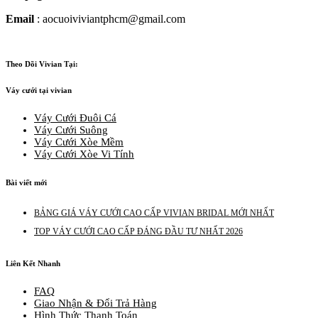
Email
: aocuoiviviantphcm@gmail.com
Theo Dõi Vivian Tại:
Váy cưới tại vivian
Váy Cưới Đuôi Cá
Váy Cưới Suông
Váy Cưới Xòe Mềm
Váy Cưới Xòe Vi Tính
Bài viết mới
BẢNG GIÁ VÁY CƯỚI CAO CẤP VIVIAN BRIDAL MỚI NHẤT
TOP VÁY CƯỚI CAO CẤP ĐÁNG ĐẦU TƯ NHẤT 2026
Liên Kết Nhanh
FAQ
Giao Nhận & Đổi Trả Hàng
Hình Thức Thanh Toán