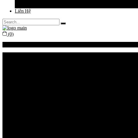
Sức Khỏe Làm Đẹp
Liên Hệ
Search
for:
(0)
No products in the cart.
Về Vivian
Dịch Vụ
Thuê Váy Cưới
Thiết Kế Váy Cưới
May Đo Váy Cưới
Chụp Ảnh Cưới
Váy Cưới
Váy Cưới Đuôi Cá
Váy Cưới Suông Ngắn
Váy Cưới Xòe Vi Tính
Váy Cưới Xòe Mềm
Bộ Sưu Tập
Đặt Lịch Thử Váy