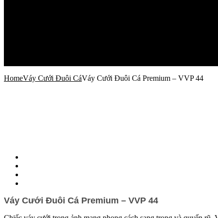
Kinh Nghiệm Cưới
Cẩm Nang Cưới
Xu Hướng Thời Trang Cưới
Câu Chuyện
Địa Điểm Cho Ngày Cưới
Sức Khỏe Làm Đẹp
Liên Hệ
Home
Váy Cưới Đuôi Cá
Váy Cưới Đuôi Cá Premium – VVP 44
Váy Cưới Đuôi Cá Premium – VVP 44
Chiếc váy cưới trong ảnh mang phong cách sang trọng và quyến rũ. Vá