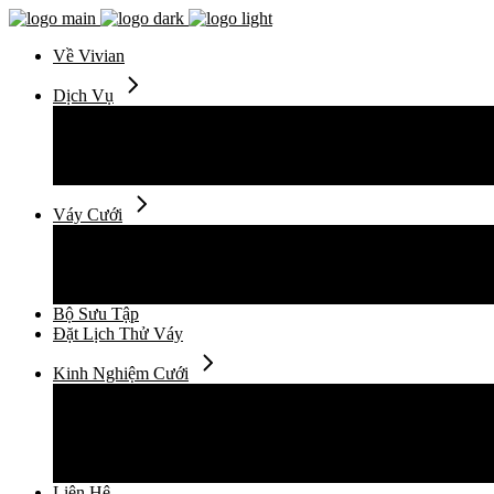
Về Vivian
Dịch Vụ
Thuê Váy Cưới
Thiết Kế Váy Cưới
May Đo Váy Cưới
Chụp Ảnh Cưới
Váy Cưới
Váy Cưới Đuôi Cá
Váy Cưới Suông Ngắn
Váy Cưới Xòe Vi Tính
Váy Cưới Xòe Mềm
Bộ Sưu Tập
Đặt Lịch Thử Váy
Kinh Nghiệm Cưới
Cẩm Nang Cưới
Xu Hướng Thời Trang Cưới
Câu Chuyện
Địa Điểm Cho Ngày Cưới
Sức Khỏe Làm Đẹp
Liên Hệ