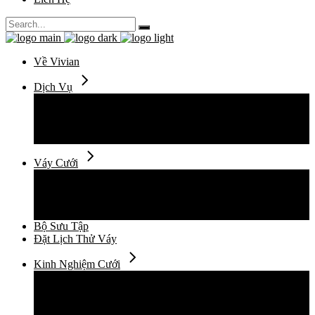
Search
for:
Về Vivian
Dịch Vụ
Thuê Váy Cưới
Thiết Kế Váy Cưới
May Đo Váy Cưới
Chụp Ảnh Cưới
Váy Cưới
Váy Cưới Đuôi Cá
Váy Cưới Suông Ngắn
Váy Cưới Xòe Vi Tính
Váy Cưới Xòe Mềm
Bộ Sưu Tập
Đặt Lịch Thử Váy
Kinh Nghiệm Cưới
Cẩm Nang Cưới
Xu Hướng Thời Trang Cưới
Câu Chuyện
Địa Điểm Cho Ngày Cưới