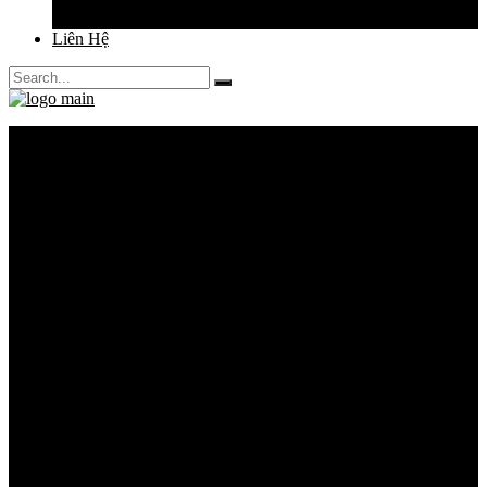
Sức Khỏe Làm Đẹp
Liên Hệ
Search
for:
Về Vivian
Dịch Vụ
Thuê Váy Cưới
Thiết Kế Váy Cưới
May Đo Váy Cưới
Chụp Ảnh Cưới
Váy Cưới
Váy Cưới Đuôi Cá
Váy Cưới Suông Ngắn
Váy Cưới Xòe Vi Tính
Váy Cưới Xòe Mềm
Bộ Sưu Tập
Đặt Lịch Thử Váy
Kinh Nghiệm Cưới
Cẩm Nang Cưới