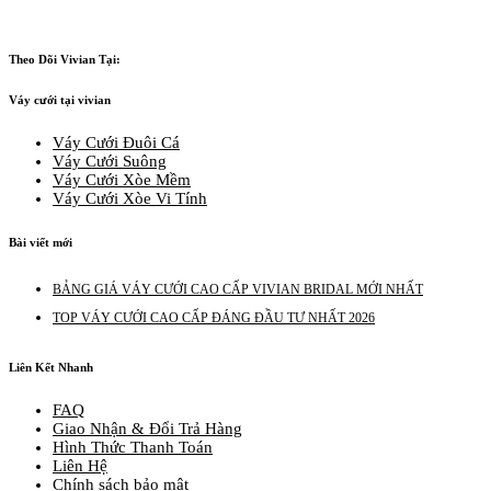
Theo Dõi Vivian Tại:
Váy cưới tại vivian
Váy Cưới Đuôi Cá
Váy Cưới Suông
Váy Cưới Xòe Mềm
Váy Cưới Xòe Vi Tính
Bài viết mới
BẢNG GIÁ VÁY CƯỚI CAO CẤP VIVIAN BRIDAL MỚI NHẤT
TOP VÁY CƯỚI CAO CẤP ĐÁNG ĐẦU TƯ NHẤT 2026
Liên Kết Nhanh
FAQ
Giao Nhận & Đổi Trả Hàng
Hình Thức Thanh Toán
Liên Hệ
Chính sách bảo mật