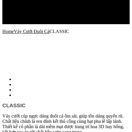
Xu Hướng Thời Trang Cưới
Câu Chuyện
Địa Điểm Cho Ngày Cưới
Sức Khỏe Làm Đẹp
Liên Hệ
Home
Váy Cưới Đuôi Cá
CLASSIC
CLASSIC
Váy cưới cúp ngực dáng đuôi cá ôm sát, giúp tôn dáng quyến rũ.
Chất liệu chính là ren đính kết thủ công cùng hạt pha lê lấp lánh.
Thiết kế có phần tà dài mềm mại được trang trí hoa 3D bay bổng,
kết hợp tay áo rời chất liệu satin sang trọng.