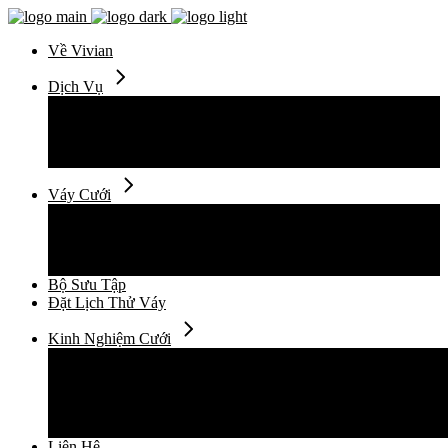
Về Vivian
Dịch Vụ
Thuê Váy Cưới
Thiết Kế Váy Cưới
May Đo Váy Cưới
Chụp Ảnh Cưới
Váy Cưới
Váy Cưới Đuôi Cá
Váy Cưới Suông Ngắn
Váy Cưới Xòe Vi Tính
Váy Cưới Xòe Mềm
Bộ Sưu Tập
Đặt Lịch Thử Váy
Kinh Nghiệm Cưới
Cẩm Nang Cưới
Xu Hướng Thời Trang Cưới
Câu Chuyện
Địa Điểm Cho Ngày Cưới
Sức Khỏe Làm Đẹp
Liên Hệ