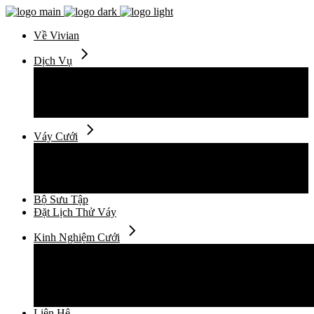
Về Vivian
Dịch Vụ
Thuê Váy Cưới
Thiết Kế Váy Cưới
May Đo Váy Cưới
Chụp Ảnh Cưới
Váy Cưới
Váy Cưới Đuôi Cá
Váy Cưới Suông Ngắn
Váy Cưới Xòe Vi Tính
Váy Cưới Xòe Mềm
Bộ Sưu Tập
Đặt Lịch Thử Váy
Kinh Nghiệm Cưới
Cẩm Nang Cưới
Xu Hướng Thời Trang Cưới
Câu Chuyện
Địa Điểm Cho Ngày Cưới
Sức Khỏe Làm Đẹp
Liên Hệ