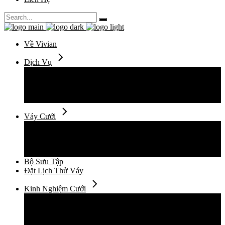
Search
for:
Về Vivian
Dịch Vụ
Thuê Váy Cưới
Thiết Kế Váy Cưới
May Đo Váy Cưới
Chụp Ảnh Cưới
Váy Cưới
Váy Cưới Đuôi Cá
Váy Cưới Suông Ngắn
Váy Cưới Xòe Vi Tính
Váy Cưới Xòe Mềm
Bộ Sưu Tập
Đặt Lịch Thử Váy
Kinh Nghiệm Cưới
Cẩm Nang Cưới
Xu Hướng Thời Trang Cưới
Câu Chuyện
Địa Điểm Cho Ngày Cưới