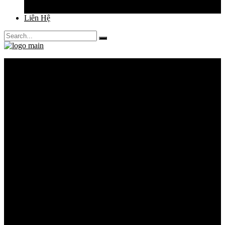
Sức Khỏe Làm Đẹp
Liên Hệ
Search
for:
Về Vivian
Dịch Vụ
Thuê Váy Cưới
Thiết Kế Váy Cưới
May Đo Váy Cưới
Chụp Ảnh Cưới
Váy Cưới
Váy Cưới Đuôi Cá
Váy Cưới Suông Ngắn
Váy Cưới Xòe Vi Tính
Váy Cưới Xòe Mềm
Bộ Sưu Tập
Đặt Lịch Thử Váy
Kinh Nghiệm Cưới
Cẩm Nang Cưới