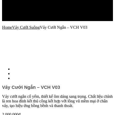
Xu Hướng Thời Trang Cưới
Câu Chuyện
Địa Điểm Cho Ngày Cưới
Sức Khỏe Làm Đẹp
Liên Hệ
Home
Váy Cưới Suông
Váy Cưới Ngắn – VCH V03
Váy Cưới Ngắn – VCH V03
Váy cưới ngắn cổ yếm, thiết kế ôm dáng sang trọng. Chất liệu chính
là ren hoa đính kết thủ công kết hợp với lông vũ mềm mại ở chân
váy, tạo hiệu ứng bồng bềnh và thanh thoát.
2,000,000
₫