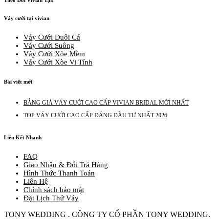
Váy cưới tại vivian
Váy Cưới Đuôi Cá
Váy Cưới Suông
Váy Cưới Xòe Mềm
Váy Cưới Xòe Vi Tính
Bài viết mới
BẢNG GIÁ VÁY CƯỚI CAO CẤP VIVIAN BRIDAL MỚI NHẤT
TOP VÁY CƯỚI CAO CẤP ĐÁNG ĐẦU TƯ NHẤT 2026
Liên Kết Nhanh
FAQ
Giao Nhận & Đổi Trả Hàng
Hình Thức Thanh Toán
Liên Hệ
Chính sách bảo mật
Đặt Lịch Thử Váy
TONY WEDDING . CÔNG TY CỔ PHẦN TONY WEDDING.