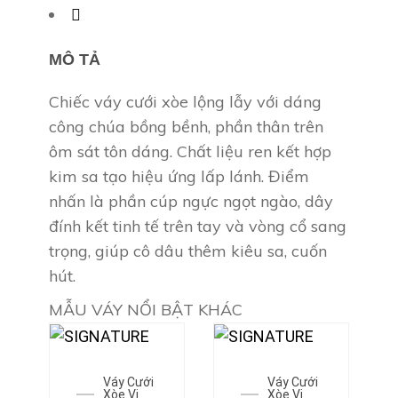
MÔ TẢ
Chiếc váy cưới xòe lộng lẫy với dáng
công chúa bồng bềnh, phần thân trên
ôm sát tôn dáng. Chất liệu ren kết hợp
kim sa tạo hiệu ứng lấp lánh. Điểm
nhấn là phần cúp ngực ngọt ngào, dây
đính kết tinh tế trên tay và vòng cổ sang
trọng, giúp cô dâu thêm kiêu sa, cuốn
hút.
MẪU VÁY NỔI BẬT KHÁC
Váy Cưới
Váy Cưới
Xòe Vi
Xòe Vi