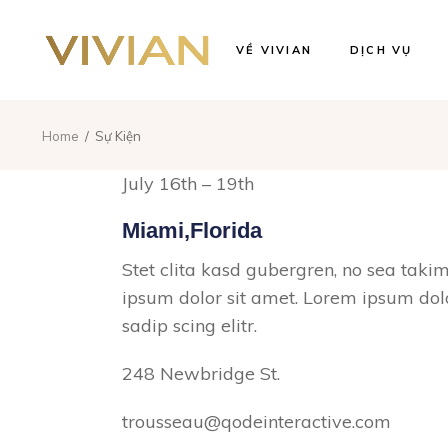
Thuê Váy Cướ
VỀ VIVIAN
DỊCH VỤ
Thiết Kế Váy 
May Đo Váy C
Chụp Ảnh Cướ
Thuê Váy Cướ
Home
Sự Kiện
Thiết Kế Váy 
July 16th – 19th
May Đo Váy C
Chụp Ảnh Cướ
Miami,Florida
Stet clita kasd gubergren, no sea taki
ipsum dolor sit amet. Lorem ipsum dolo
sadip scing elitr.
248 Newbridge St.
trousseau@qodeinteractive.com