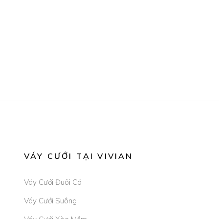
VÁY CƯỚI TẠI VIVIAN
Váy Cưới Đuôi Cá
Váy Cưới Suông