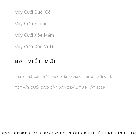
Váy Cưới Đuôi Cá
Váy Cưới Suông
Váy Cưới Xòe Mềm
Váy Cưới Xòe Vi Tính
BÀI VIẾT MỚI
BẢNG GIÁ VÁY CƯỚI CAO CẤP VIVIAN BRIDAL MỚI NHẤT
TOP VÁY CƯỚI CAO CẤP ĐÁNG ĐẦU TƯ NHẤT 2026
DING. GPDKKD: 41O8042752 DO PHÒNG KINH TẾ UBND BÌNH T