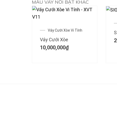
MẪU VÁY NỔI BẬT KHÁC
Váy Cưới Xòe Vi Tính
S
Váy Cưới Xòe
2
10,000,000
₫