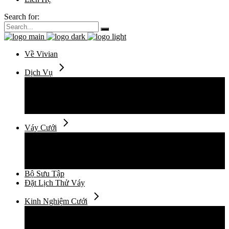
Search for:
Về Vivian
Dịch Vụ
Thuê Váy Cưới
Thiết Kế Váy Cưới
May Đo Váy Cưới
Chụp Ảnh Cưới
Váy Cưới
Váy Cưới Đuôi Cá
Váy Cưới Suông Ngắn
Váy Cưới Xòe Vi Tính
Váy Cưới Xòe Mềm
Bộ Sưu Tập
Đặt Lịch Thử Váy
Kinh Nghiệm Cưới
Cẩm Nang Cưới
Xu Hướng Thời Trang Cưới
Câu Chuyện