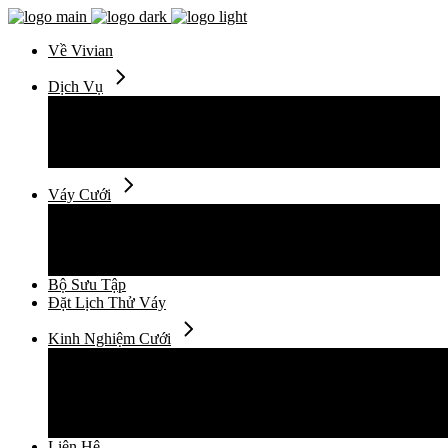
Về Vivian
Dịch Vụ
Thuê Váy Cưới
Thiết Kế Váy Cưới
May Đo Váy Cưới
Chụp Ảnh Cưới
Váy Cưới
Váy Cưới Đuôi Cá
Váy Cưới Suông Ngắn
Váy Cưới Xòe Vi Tính
Váy Cưới Xòe Mềm
Bộ Sưu Tập
Đặt Lịch Thử Váy
Kinh Nghiệm Cưới
Cẩm Nang Cưới
Xu Hướng Thời Trang Cưới
Câu Chuyện
Địa Điểm Cho Ngày Cưới
Sức Khỏe Làm Đẹp
Liên Hệ