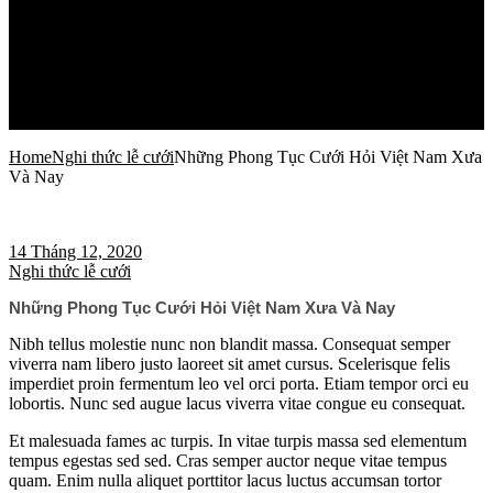
Kinh Nghiệm Cưới
Cẩm Nang Cưới
Xu Hướng Thời Trang Cưới
Câu Chuyện
Địa Điểm Cho Ngày Cưới
Sức Khỏe Làm Đẹp
Liên Hệ
Home
Nghi thức lễ cưới
Những Phong Tục Cưới Hỏi Việt Nam Xưa
Và Nay
14 Tháng 12, 2020
Nghi thức lễ cưới
Những Phong Tục Cưới Hỏi Việt Nam Xưa Và Nay
Nibh tellus molestie nunc non blandit massa. Consequat semper
viverra nam libero justo laoreet sit amet cursus. Scelerisque felis
imperdiet proin fermentum leo vel orci porta. Etiam tempor orci eu
lobortis. Nunc sed augue lacus viverra vitae congue eu consequat.
Et malesuada fames ac turpis. In vitae turpis massa sed elementum
tempus egestas sed sed. Cras semper auctor neque vitae tempus
quam. Enim nulla aliquet porttitor lacus luctus accumsan tortor