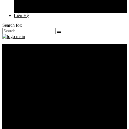
Địa Điểm Cho Ngày Cưới
Sức Khỏe Làm Đẹp
Liên Hệ
Search for:
Về Vivian
Dịch Vụ
Thuê Váy Cưới
Thiết Kế Váy Cưới
May Đo Váy Cưới
Chụp Ảnh Cưới
Váy Cưới
Váy Cưới Đuôi Cá
Váy Cưới Suông Ngắn
Váy Cưới Xòe Vi Tính
Váy Cưới Xòe Mềm
Bộ Sưu Tập
Đặt Lịch Thử Váy