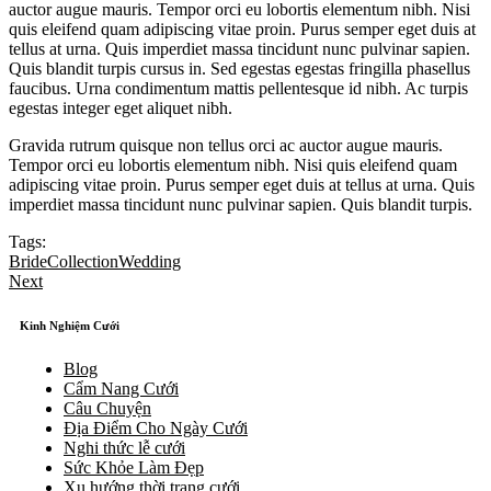
auctor augue mauris. Tempor orci eu lobortis elementum nibh. Nisi
quis eleifend quam adipiscing vitae proin. Purus semper eget duis at
tellus at urna. Quis imperdiet massa tincidunt nunc pulvinar sapien.
Quis blandit turpis cursus in. Sed egestas egestas fringilla phasellus
faucibus. Urna condimentum mattis pellentesque id nibh. Ac turpis
egestas integer eget aliquet nibh.
Gravida rutrum quisque non tellus orci ac auctor augue mauris.
Tempor orci eu lobortis elementum nibh. Nisi quis eleifend quam
adipiscing vitae proin. Purus semper eget duis at tellus at urna. Quis
imperdiet massa tincidunt nunc pulvinar sapien. Quis blandit turpis.
Tags:
Bride
Collection
Wedding
Next
Kinh Nghiệm Cưới
Blog
Cẩm Nang Cưới
Câu Chuyện
Địa Điểm Cho Ngày Cưới
Nghi thức lễ cưới
Sức Khỏe Làm Đẹp
Xu hướng thời trang cưới