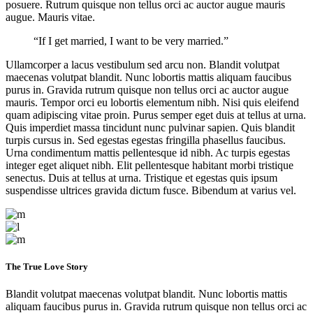
posuere. Rutrum quisque non tellus orci ac auctor augue mauris
augue. Mauris vitae.
“If I get married, I want to be very married.”
Ullamcorper a lacus vestibulum sed arcu non. Blandit volutpat
maecenas volutpat blandit. Nunc lobortis mattis aliquam faucibus
purus in. Gravida rutrum quisque non tellus orci ac auctor augue
mauris. Tempor orci eu lobortis elementum nibh. Nisi quis eleifend
quam adipiscing vitae proin. Purus semper eget duis at tellus at urna.
Quis imperdiet massa tincidunt nunc pulvinar sapien. Quis blandit
turpis cursus in. Sed egestas egestas fringilla phasellus faucibus.
Urna condimentum mattis pellentesque id nibh. Ac turpis egestas
integer eget aliquet nibh. Elit pellentesque habitant morbi tristique
senectus. Duis at tellus at urna. Tristique et egestas quis ipsum
suspendisse ultrices gravida dictum fusce. Bibendum at varius vel.
The True Love Story
Blandit volutpat maecenas volutpat blandit. Nunc lobortis mattis
aliquam faucibus purus in. Gravida rutrum quisque non tellus orci ac