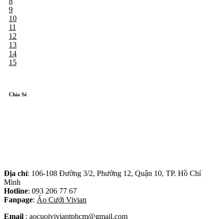
8
9
10
11
12
13
14
15
Chia Sẻ
Địa chỉ
: 106-108 Đường 3/2, Phường 12, Quận 10, TP. Hồ Chí
Minh
Hotline
: 093 206 77 67
Fanpage
:
Áo Cưới Vivian
Email
: aocuoiviviantphcm@gmail.com