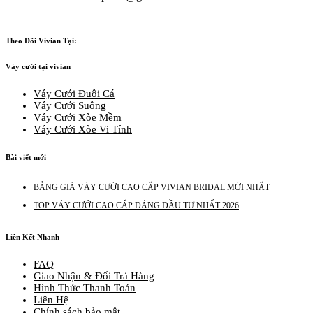
Theo Dõi Vivian Tại:
Váy cưới tại vivian
Váy Cưới Đuôi Cá
Váy Cưới Suông
Váy Cưới Xòe Mềm
Váy Cưới Xòe Vi Tính
Bài viết mới
BẢNG GIÁ VÁY CƯỚI CAO CẤP VIVIAN BRIDAL MỚI NHẤT
TOP VÁY CƯỚI CAO CẤP ĐÁNG ĐẦU TƯ NHẤT 2026
Liên Kết Nhanh
FAQ
Giao Nhận & Đổi Trả Hàng
Hình Thức Thanh Toán
Liên Hệ
Chính sách bảo mật